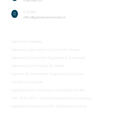
0260 648 972
E-mail

office@galvaleasomesului.ro
Link-uri Utile
Ministerul Mediului
Ministerul Agriculturii si Dezvoltarii Rurale
Ministerul Dezvoltarii Regionale si Turismului
Administratia Fondului de Mediu
Agentia de Dezvoltare Regionala Nord-Vest
Fonduri structurale
Agenția pentru Finanțarea Investițiilor Rurale
PAC 2023-2027 - Comisia Europeană (europa.eu)
Aplicația informatică AFIR- Depunere proiecte