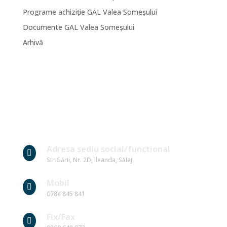
Programe achiziție GAL Valea Someșului
Documente GAL Valea Someșului
Arhivă
Date Contact
Adresa sediu social/functional

Str.Gării, Nr. 2D, Ileanda, Sălaj
Mobil

0784 845 841
Fix/Fax
