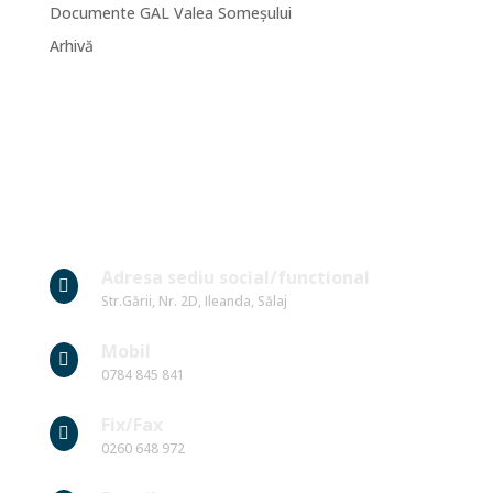
Documente GAL Valea Someșului
Arhivă
Date Contact
Adresa sediu social/functional

Str.Gării, Nr. 2D, Ileanda, Sălaj
Mobil

0784 845 841
Fix/Fax

0260 648 972