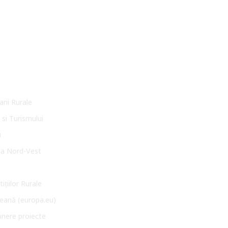
arii Rurale
 si Turismului
u
la Nord-Vest
ițiilor Rurale
eană (europa.eu)
unere proiecte