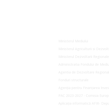
Link-uri Utile
Ministerul Mediului
Ministerul Agriculturii si Dezvolt
Ministerul Dezvoltarii Regionale
Administratia Fondului de Medi
Agentia de Dezvoltare Regiona
Fonduri structurale
Agenția pentru Finanțarea Invest
PAC 2023-2027 - Comisia Europ
Aplicația informatică AFIR- Dep