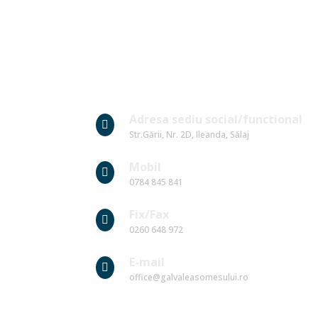
Date Contact
Adresa sediu social/functional

Str.Gării, Nr. 2D, Ileanda, Sălaj
Mobil

0784 845 841
Fix/Fax

0260 648 972
E-mail

office@galvaleasomesului.ro