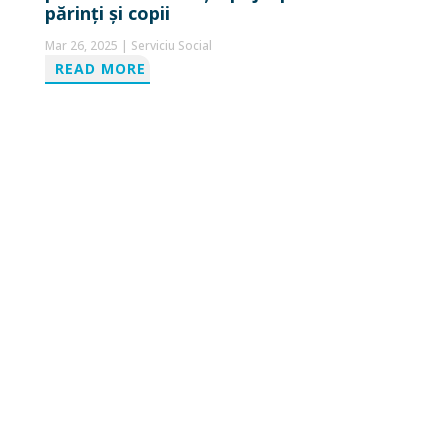
părinți și copii
Mar 26, 2025
|
Serviciu Social
READ MORE