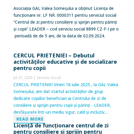
Asociația GAL Valea Someșului
a obținut Licența de
funcționare nr. LF NR. 0000311
pentru serviciul social
“Centrul de zi pentru consiliere și sprijin pentru
părinți
și copii” LEADER – cod serviciu social 8899 CZ-F-I
pe o
perioadă de de 5 ani, de la data de 02.09.2024
.
CERCUL PRIETENIEI – Debutul
activităților educative și de socializare
pentru copii
Jul 21, 2025
|
Serviciu Social
CERCUL PRIETENIEI Vineri 18 iulie 2025 , la GAL Valea
Someșului, am dat startul activităților de grup
dedicate copiilor beneficiari ai Centrului de zi de
consiliere și sprijin pentru copii și părinți - LEADER,
desfășurate într-un mediu sigur, cald și incluziv....
READ MORE
Licență de funcționare centrul de zi
pentru consiliere și sprijin pentru