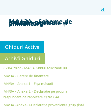
M4 / 3A – Scheme de
calitate pentru
produse agricole și
alimentare
Ghiduri Active
Arhivă Ghiduri
07.04.2022 - M4/3A Ghidul solicitantului
M4/3A - Cerere de finantare
M4/3A - Anexa 1 - Fișa măsurii
M4/3A - Anexa 2 - Declarație pe propria
răspundere de raportare către GAL
M4/3A -Anexa-3-Declarație proveniență grup țintă