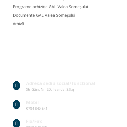
Programe achiziție GAL Valea Someșului
Documente GAL Valea Someșului
Arhivă
Date Contact
Adresa sediu social/functional

Str.Gării, Nr. 2D, Ileanda, Sălaj
Mobil

0784 845 841
Fix/Fax
