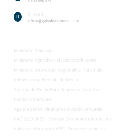
0260 648 972
E-mail

office@galvaleasomesului.ro
Link-uri Utile
Ministerul Mediului
Ministerul Agriculturii si Dezvoltarii Rurale
Ministerul Dezvoltarii Regionale si Turismului
Administratia Fondului de Mediu
Agentia de Dezvoltare Regionala Nord-Vest
Fonduri structurale
Agenția pentru Finanțarea Investițiilor Rurale
PAC 2023-2027 - Comisia Europeană (europa.eu)
Aplicația informatică AFIR- Depunere proiecte