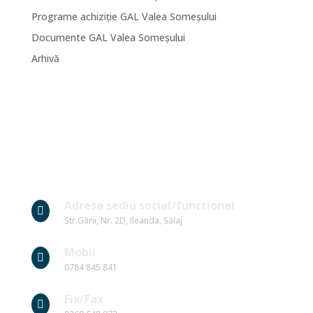
Programe achiziție GAL Valea Someșului
Documente GAL Valea Someșului
Arhivă
Date Contact
Adresa sediu social/functional

Str.Gării, Nr. 2D, Ileanda, Sălaj
Mobil

0784 845 841
Fix/Fax
