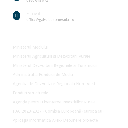
0260 648 972
E-mail

office@galvaleasomesului.ro
Link-uri Utile
Ministerul Mediului
Ministerul Agriculturii si Dezvoltarii Rurale
Ministerul Dezvoltarii Regionale si Turismului
Administratia Fondului de Mediu
Agentia de Dezvoltare Regionala Nord-Vest
Fonduri structurale
Agenția pentru Finanțarea Investițiilor Rurale
PAC 2023-2027 - Comisia Europeană (europa.eu)
Aplicația informatică AFIR- Depunere proiecte