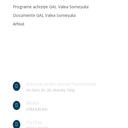
Programe achiziție GAL Valea Someșului
Documente GAL Valea Someșului
Arhivă
Date Contact
Adresa sediu social/functional

Str.Gării, Nr. 2D, Ileanda, Sălaj
Mobil

0784 845 841
Fix/Fax
