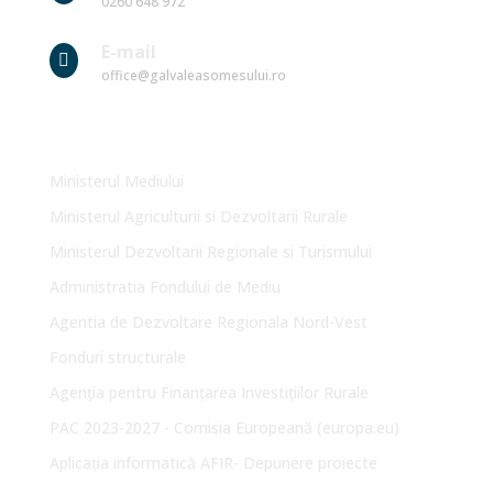
0260 648 972
E-mail

office@galvaleasomesului.ro
Link-uri Utile
Ministerul Mediului
Ministerul Agriculturii si Dezvoltarii Rurale
Ministerul Dezvoltarii Regionale si Turismului
Administratia Fondului de Mediu
Agentia de Dezvoltare Regionala Nord-Vest
Fonduri structurale
Agenția pentru Finanțarea Investițiilor Rurale
PAC 2023-2027 - Comisia Europeană (europa.eu)
Aplicația informatică AFIR- Depunere proiecte