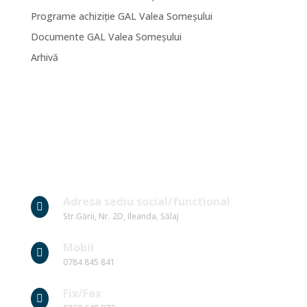
Programe achiziție GAL Valea Someșului
Documente GAL Valea Someșului
Arhivă
Date Contact
Adresa sediu social/functional

Str.Gării, Nr. 2D, Ileanda, Sălaj
Mobil

0784 845 841
Fix/Fax
