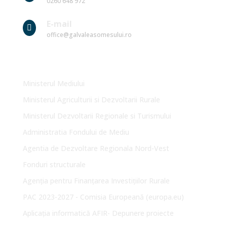
0260 648 972
E-mail

office@galvaleasomesului.ro
Link-uri Utile
Ministerul Mediului
Ministerul Agriculturii si Dezvoltarii Rurale
Ministerul Dezvoltarii Regionale si Turismului
Administratia Fondului de Mediu
Agentia de Dezvoltare Regionala Nord-Vest
Fonduri structurale
Agenția pentru Finanțarea Investițiilor Rurale
PAC 2023-2027 - Comisia Europeană (europa.eu)
Aplicația informatică AFIR- Depunere proiecte