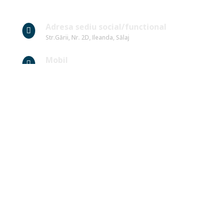
Date Contact
Adresa sediu social/functional

Str.Gării, Nr. 2D, Ileanda, Sălaj
Mobil

0784 845 841
Fix/Fax

0260 648 972
E-mail

office@galvaleasomesului.ro
Link-uri Utile
Ministerul Mediului
Ministerul Agriculturii si Dezvoltarii Rurale
Ministerul Dezvoltarii Regionale si Turismului