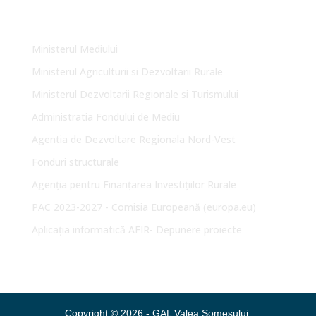
Link-uri Utile
Ministerul Mediului
Ministerul Agriculturii si Dezvoltarii Rurale
Ministerul Dezvoltarii Regionale si Turismului
Administratia Fondului de Mediu
Agentia de Dezvoltare Regionala Nord-Vest
Fonduri structurale
Agenția pentru Finanțarea Investițiilor Rurale
PAC 2023-2027 - Comisia Europeană (europa.eu)
Aplicația informatică AFIR- Depunere proiecte
Copyright © 2026 - GAL Valea Someșului