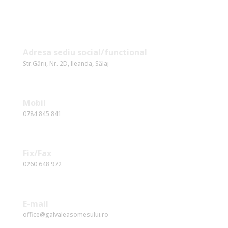
Date Contact
Adresa sediu social/functional
Str.Gării, Nr. 2D, Ileanda, Sălaj
Mobil
0784 845 841
Fix/Fax
0260 648 972
E-mail
office@galvaleasomesului.ro