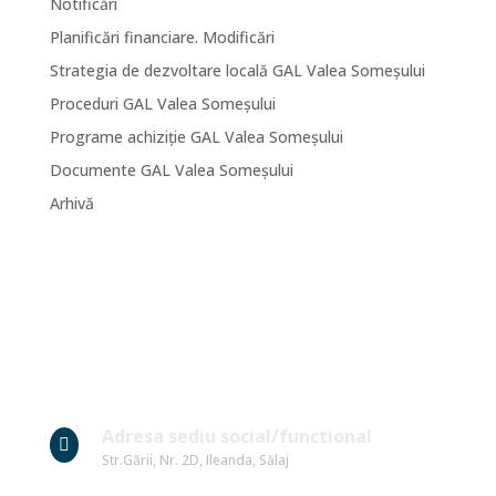
Notificări
Planificări financiare. Modificări
Strategia de dezvoltare locală GAL Valea Someșului
Proceduri GAL Valea Someșului
Programe achiziție GAL Valea Someșului
Documente GAL Valea Someșului
Arhivă
Date Contact
Adresa sediu social/functional

Str.Gării, Nr. 2D, Ileanda, Sălaj