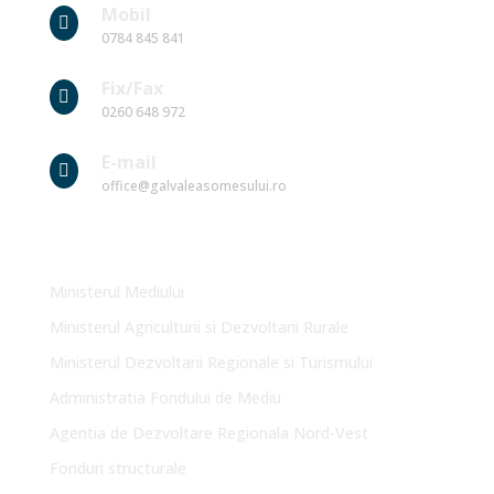
Mobil

0784 845 841
Fix/Fax

0260 648 972
E-mail

office@galvaleasomesului.ro
Link-uri Utile
Ministerul Mediului
Ministerul Agriculturii si Dezvoltarii Rurale
Ministerul Dezvoltarii Regionale si Turismului
Administratia Fondului de Mediu
Agentia de Dezvoltare Regionala Nord-Vest
Fonduri structurale