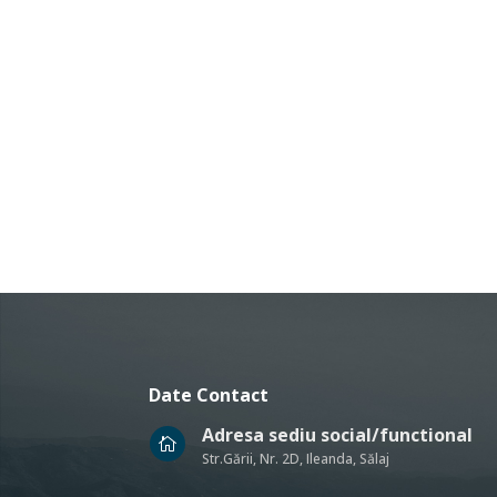
Date Contact
Adresa sediu social/functional

Str.Gării, Nr. 2D, Ileanda, Sălaj