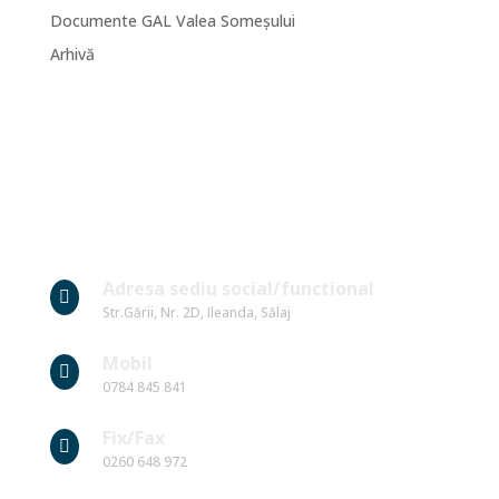
Documente GAL Valea Someșului
Arhivă
Date Contact
Adresa sediu social/functional

Str.Gării, Nr. 2D, Ileanda, Sălaj
Mobil

0784 845 841
Fix/Fax

0260 648 972