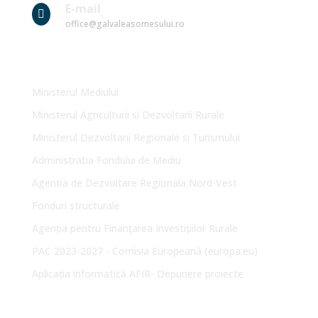
E-mail

office@galvaleasomesului.ro
Link-uri Utile
Ministerul Mediului
Ministerul Agriculturii si Dezvoltarii Rurale
Ministerul Dezvoltarii Regionale si Turismului
Administratia Fondului de Mediu
Agentia de Dezvoltare Regionala Nord-Vest
Fonduri structurale
Agenția pentru Finanțarea Investițiilor Rurale
PAC 2023-2027 - Comisia Europeană (europa.eu)
Aplicația informatică AFIR- Depunere proiecte