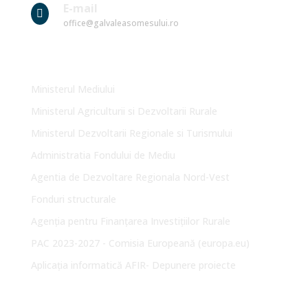
E-mail

office@galvaleasomesului.ro
Link-uri Utile
Ministerul Mediului
Ministerul Agriculturii si Dezvoltarii Rurale
Ministerul Dezvoltarii Regionale si Turismului
Administratia Fondului de Mediu
Agentia de Dezvoltare Regionala Nord-Vest
Fonduri structurale
Agenția pentru Finanțarea Investițiilor Rurale
PAC 2023-2027 - Comisia Europeană (europa.eu)
Aplicația informatică AFIR- Depunere proiecte