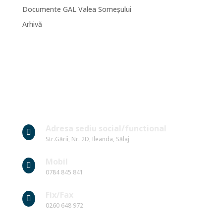
Documente GAL Valea Someșului
Arhivă
Date Contact
Adresa sediu social/functional

Str.Gării, Nr. 2D, Ileanda, Sălaj
Mobil

0784 845 841
Fix/Fax

0260 648 972