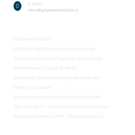
E-mail

office@galvaleasomesului.ro
Link-uri Utile
Ministerul Mediului
Ministerul Agriculturii si Dezvoltarii Rurale
Ministerul Dezvoltarii Regionale si Turismului
Administratia Fondului de Mediu
Agentia de Dezvoltare Regionala Nord-Vest
Fonduri structurale
Agenția pentru Finanțarea Investițiilor Rurale
PAC 2023-2027 - Comisia Europeană (europa.eu)
Aplicația informatică AFIR- Depunere proiecte