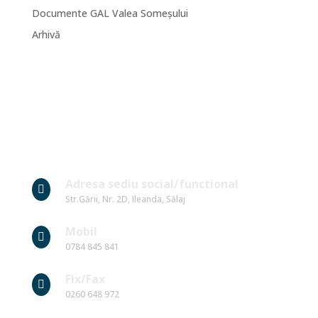
Documente GAL Valea Someșului
Arhivă
Date Contact
Adresa sediu social/functional

Str.Gării, Nr. 2D, Ileanda, Sălaj
Mobil

0784 845 841
Fix/Fax

0260 648 972