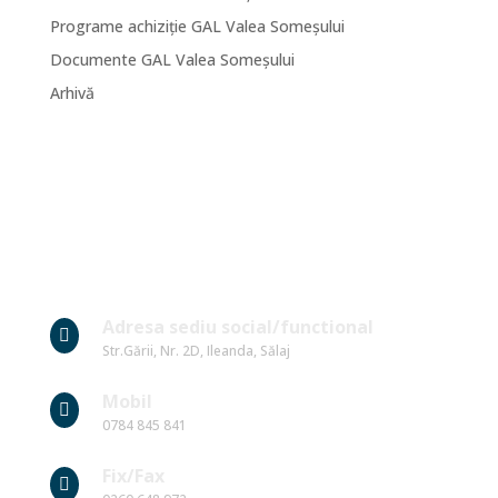
Programe achiziție GAL Valea Someșului
Documente GAL Valea Someșului
Arhivă
Date Contact
Adresa sediu social/functional

Str.Gării, Nr. 2D, Ileanda, Sălaj
Mobil

0784 845 841
Fix/Fax
