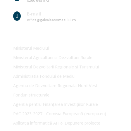
0260 648 972
E-mail

office@galvaleasomesului.ro
Link-uri Utile
Ministerul Mediului
Ministerul Agriculturii si Dezvoltarii Rurale
Ministerul Dezvoltarii Regionale si Turismului
Administratia Fondului de Mediu
Agentia de Dezvoltare Regionala Nord-Vest
Fonduri structurale
Agenția pentru Finanțarea Investițiilor Rurale
PAC 2023-2027 - Comisia Europeană (europa.eu)
Aplicația informatică AFIR- Depunere proiecte