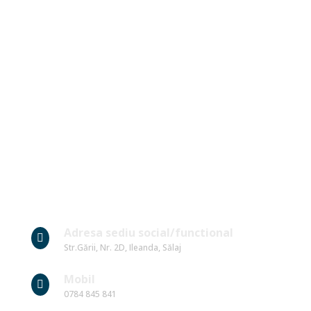
Date Contact
Adresa sediu social/functional

Str.Gării, Nr. 2D, Ileanda, Sălaj
Mobil

0784 845 841