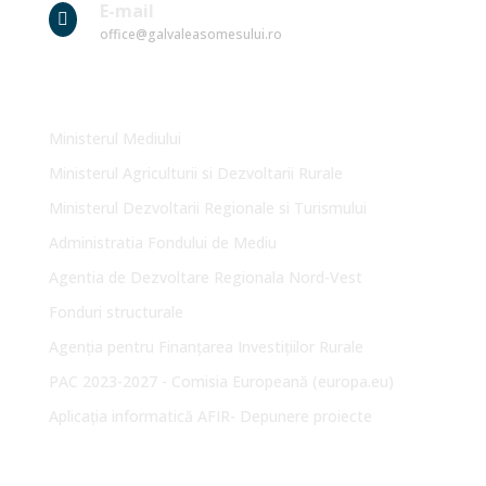
E-mail

office@galvaleasomesului.ro
Link-uri Utile
Ministerul Mediului
Ministerul Agriculturii si Dezvoltarii Rurale
Ministerul Dezvoltarii Regionale si Turismului
Administratia Fondului de Mediu
Agentia de Dezvoltare Regionala Nord-Vest
Fonduri structurale
Agenția pentru Finanțarea Investițiilor Rurale
PAC 2023-2027 - Comisia Europeană (europa.eu)
Aplicația informatică AFIR- Depunere proiecte