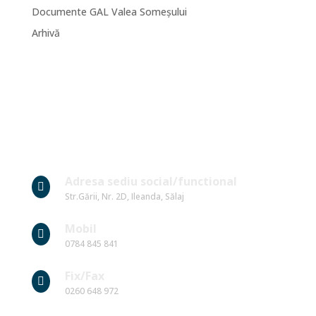
Documente GAL Valea Someșului
Arhivă
Date Contact
Adresa sediu social/functional

Str.Gării, Nr. 2D, Ileanda, Sălaj
Mobil

0784 845 841
Fix/Fax

0260 648 972