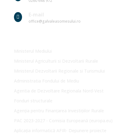
0260 648 972
E-mail

office@galvaleasomesului.ro
Link-uri Utile
Ministerul Mediului
Ministerul Agriculturii si Dezvoltarii Rurale
Ministerul Dezvoltarii Regionale si Turismului
Administratia Fondului de Mediu
Agentia de Dezvoltare Regionala Nord-Vest
Fonduri structurale
Agenția pentru Finanțarea Investițiilor Rurale
PAC 2023-2027 - Comisia Europeană (europa.eu)
Aplicația informatică AFIR- Depunere proiecte