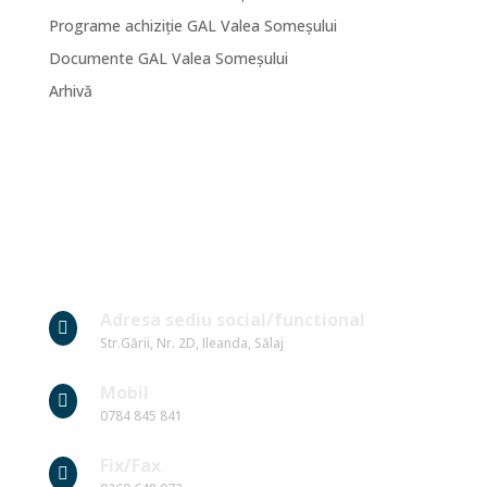
Programe achiziție GAL Valea Someșului
Documente GAL Valea Someșului
Arhivă
Date Contact
Adresa sediu social/functional

Str.Gării, Nr. 2D, Ileanda, Sălaj
Mobil

0784 845 841
Fix/Fax
