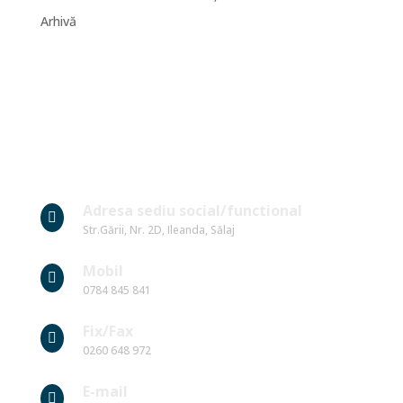
Arhivă
Date Contact
Adresa sediu social/functional

Str.Gării, Nr. 2D, Ileanda, Sălaj
Mobil

0784 845 841
Fix/Fax

0260 648 972
E-mail
