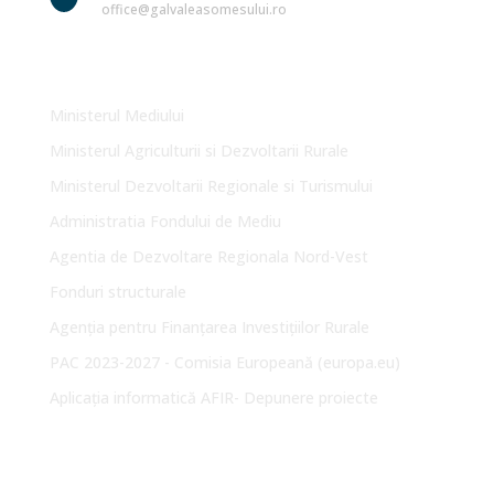
office@galvaleasomesului.ro
Link-uri Utile
Ministerul Mediului
Ministerul Agriculturii si Dezvoltarii Rurale
Ministerul Dezvoltarii Regionale si Turismului
Administratia Fondului de Mediu
Agentia de Dezvoltare Regionala Nord-Vest
Fonduri structurale
Agenția pentru Finanțarea Investițiilor Rurale
PAC 2023-2027 - Comisia Europeană (europa.eu)
Aplicația informatică AFIR- Depunere proiecte