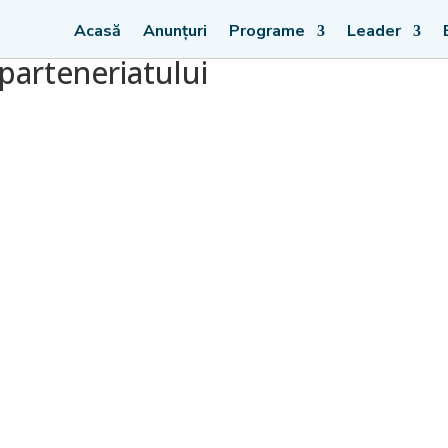
Acasă
Anunțuri
Programe
Leader
arteneriatului