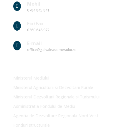
Mobil

0784 845 841
Fix/Fax

0260 648 972
E-mail

office@galvaleasomesului.ro
Link-uri Utile
Ministerul Mediului
Ministerul Agriculturii si Dezvoltarii Rurale
Ministerul Dezvoltarii Regionale si Turismului
Administratia Fondului de Mediu
Agentia de Dezvoltare Regionala Nord-Vest
Fonduri structurale