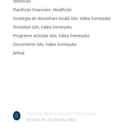
Notificări
Planificări financiare. Modificări
Strategia de dezvoltare locală GAL Valea Someșului
Proceduri GAL Valea Someșului
Programe achiziție GAL Valea Someșului
Documente GAL Valea Someșului
Arhivă
Date Contact
Adresa sediu social/functional

Str.Gării, Nr. 2D, Ileanda, Sălaj