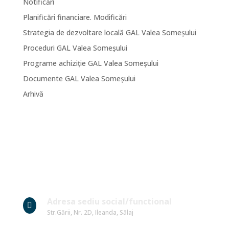
Notificări
Planificări financiare. Modificări
Strategia de dezvoltare locală GAL Valea Someșului
Proceduri GAL Valea Someșului
Programe achiziție GAL Valea Someșului
Documente GAL Valea Someșului
Arhivă
Date Contact
Adresa sediu social/functional

Str.Gării, Nr. 2D, Ileanda, Sălaj