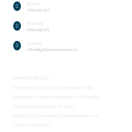
Mobil

0784 845 841
Fix/Fax

0260 648 972
E-mail

office@galvaleasomesului.ro
Link-uri Utile
Ministerul Mediului
Ministerul Agriculturii si Dezvoltarii Rurale
Ministerul Dezvoltarii Regionale si Turismului
Administratia Fondului de Mediu
Agentia de Dezvoltare Regionala Nord-Vest
Fonduri structurale