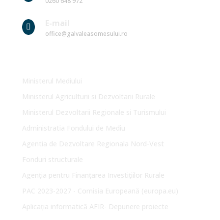
0260 648 972
E-mail

office@galvaleasomesului.ro
Link-uri Utile
Ministerul Mediului
Ministerul Agriculturii si Dezvoltarii Rurale
Ministerul Dezvoltarii Regionale si Turismului
Administratia Fondului de Mediu
Agentia de Dezvoltare Regionala Nord-Vest
Fonduri structurale
Agenția pentru Finanțarea Investițiilor Rurale
PAC 2023-2027 - Comisia Europeană (europa.eu)
Aplicația informatică AFIR- Depunere proiecte