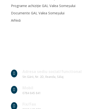
Programe achiziție GAL Valea Someșului
Documente GAL Valea Someșului
Arhivă
Date Contact
Adresa sediu social/functional

Str.Gării, Nr. 2D, Ileanda, Sălaj
Mobil

0784 845 841
Fix/Fax
