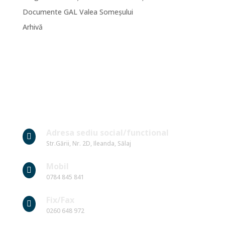
Documente GAL Valea Someșului
Arhivă
Date Contact
Adresa sediu social/functional

Str.Gării, Nr. 2D, Ileanda, Sălaj
Mobil

0784 845 841
Fix/Fax

0260 648 972