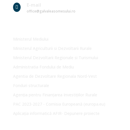
E-mail

office@galvaleasomesului.ro
Link-uri Utile
Ministerul Mediului
Ministerul Agriculturii si Dezvoltarii Rurale
Ministerul Dezvoltarii Regionale si Turismului
Administratia Fondului de Mediu
Agentia de Dezvoltare Regionala Nord-Vest
Fonduri structurale
Agenția pentru Finanțarea Investițiilor Rurale
PAC 2023-2027 - Comisia Europeană (europa.eu)
Aplicația informatică AFIR- Depunere proiecte