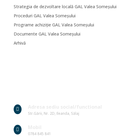
Strategia de dezvoltare locală GAL Valea Someșului
Proceduri GAL Valea Someșului
Programe achiziție GAL Valea Someșului
Documente GAL Valea Someșului
Arhivă
Date Contact
Adresa sediu social/functional

Str.Gării, Nr. 2D, Ileanda, Sălaj
Mobil

0784 845 841