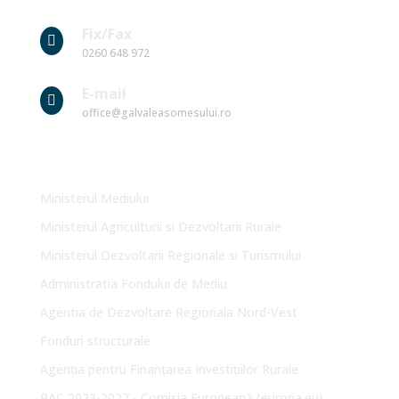
Fix/Fax

0260 648 972
E-mail

office@galvaleasomesului.ro
Link-uri Utile
Ministerul Mediului
Ministerul Agriculturii si Dezvoltarii Rurale
Ministerul Dezvoltarii Regionale si Turismului
Administratia Fondului de Mediu
Agentia de Dezvoltare Regionala Nord-Vest
Fonduri structurale
Agenția pentru Finanțarea Investițiilor Rurale
PAC 2023-2027 - Comisia Europeană (europa.eu)