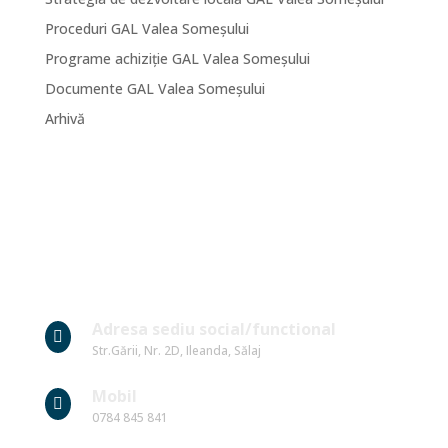
Proceduri GAL Valea Someșului
Programe achiziție GAL Valea Someșului
Documente GAL Valea Someșului
Arhivă
Date Contact
Adresa sediu social/functional

Str.Gării, Nr. 2D, Ileanda, Sălaj
Mobil

0784 845 841