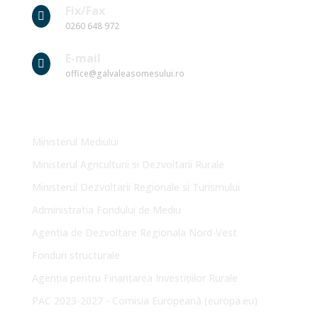
Fix/Fax

0260 648 972
E-mail

office@galvaleasomesului.ro
Link-uri Utile
Ministerul Mediului
Ministerul Agriculturii si Dezvoltarii Rurale
Ministerul Dezvoltarii Regionale si Turismului
Administratia Fondului de Mediu
Agentia de Dezvoltare Regionala Nord-Vest
Fonduri structurale
Agenția pentru Finanțarea Investițiilor Rurale
PAC 2023-2027 - Comisia Europeană (europa.eu)