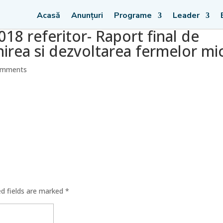
Acasă
Anunțuri
Programe
Leader
18 referitor- Raport final de
nirea si dezvoltarea fermelor mic
omments
ed fields are marked
*