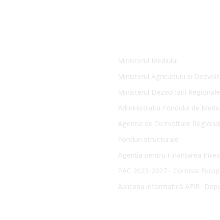
Link-uri Utile
Ministerul Mediului
Ministerul Agriculturii si Dezvolt
Ministerul Dezvoltarii Regionale
Administratia Fondului de Medi
Agentia de Dezvoltare Regiona
Fonduri structurale
Agenția pentru Finanțarea Invest
PAC 2023-2027 - Comisia Europ
Aplicația informatică AFIR- Dep