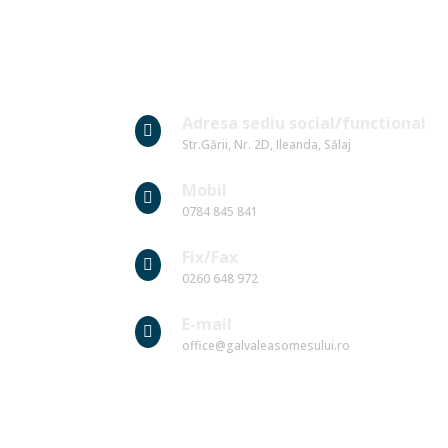
Date Contact
Adresa sediu social/functional

Str.Gării, Nr. 2D, Ileanda, Sălaj
Mobil

0784 845 841
Fix/Fax

0260 648 972
E-mail

office@galvaleasomesului.ro