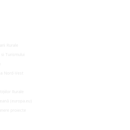
arii Rurale
 si Turismului
u
la Nord-Vest
ițiilor Rurale
eană (europa.eu)
unere proiecte