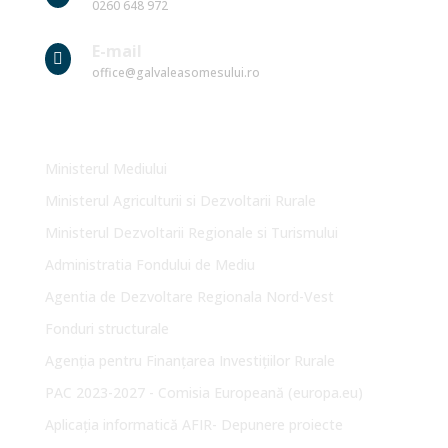
0260 648 972
E-mail

office@galvaleasomesului.ro
Link-uri Utile
Ministerul Mediului
Ministerul Agriculturii si Dezvoltarii Rurale
Ministerul Dezvoltarii Regionale si Turismului
Administratia Fondului de Mediu
Agentia de Dezvoltare Regionala Nord-Vest
Fonduri structurale
Agenția pentru Finanțarea Investițiilor Rurale
PAC 2023-2027 - Comisia Europeană (europa.eu)
Aplicația informatică AFIR- Depunere proiecte