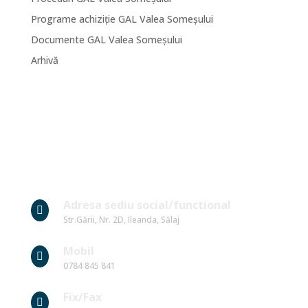
Programe achiziție GAL Valea Someșului
Documente GAL Valea Someșului
Arhivă
Date Contact
Adresa sediu social/functional

Str.Gării, Nr. 2D, Ileanda, Sălaj
Mobil

0784 845 841
Fix/Fax
