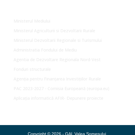
Link-uri Utile
Ministerul Mediului
Ministerul Agriculturii si Dezvoltarii Rurale
Ministerul Dezvoltarii Regionale si Turismului
Administratia Fondului de Mediu
Agentia de Dezvoltare Regionala Nord-Vest
Fonduri structurale
Agenția pentru Finanțarea Investițiilor Rurale
PAC 2023-2027 - Comisia Europeană (europa.eu)
Aplicația informatică AFIR- Depunere proiecte
Copyright © 2026 - GAL Valea Someșului