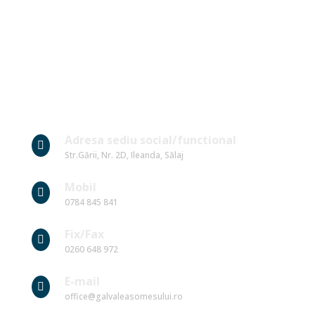
Date Contact
Adresa sediu social/functional

Str.Gării, Nr. 2D, Ileanda, Sălaj
Mobil

0784 845 841
Fix/Fax

0260 648 972
E-mail

office@galvaleasomesului.ro