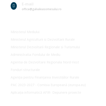
E-mail

office@galvaleasomesului.ro
Link-uri Utile
Ministerul Mediului
Ministerul Agriculturii si Dezvoltarii Rurale
Ministerul Dezvoltarii Regionale si Turismului
Administratia Fondului de Mediu
Agentia de Dezvoltare Regionala Nord-Vest
Fonduri structurale
Agenția pentru Finanțarea Investițiilor Rurale
PAC 2023-2027 - Comisia Europeană (europa.eu)
Aplicația informatică AFIR- Depunere proiecte