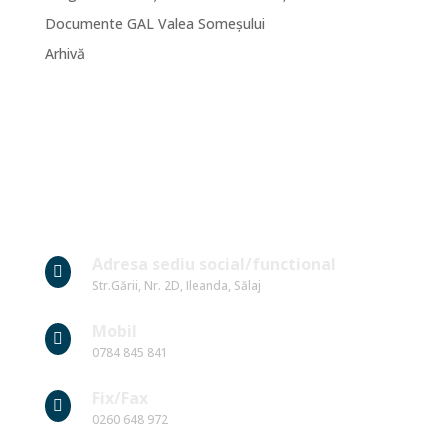
Documente GAL Valea Someșului
Arhivă
Date Contact
Adresa sediu social/functional

Str.Gării, Nr. 2D, Ileanda, Sălaj
Mobil

0784 845 841
Fix/Fax

0260 648 972