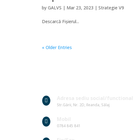
by
GALVS
|
Mar 23, 2023
|
Strategie V9
Descarcă Fișierul...
« Older Entries
Date Contact
Adresa sediu social/functional

Str.Gării, Nr. 2D, Ileanda, Sălaj
Mobil

0784 845 841
Fix/Fax