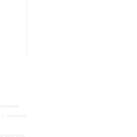
arii Rurale
 si Turismului
u
la Nord-Vest