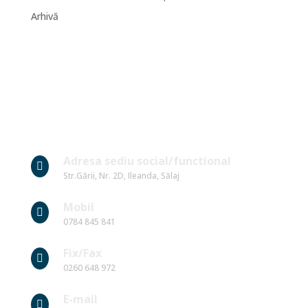
Arhivă
Date Contact
Adresa sediu social/functional

Str.Gării, Nr. 2D, Ileanda, Sălaj
Mobil

0784 845 841
Fix/Fax

0260 648 972
E-mail
