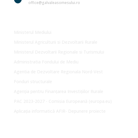
office@galvaleasomesului.ro
Link-uri Utile
Ministerul Mediului
Ministerul Agriculturii si Dezvoltarii Rurale
Ministerul Dezvoltarii Regionale si Turismului
Administratia Fondului de Mediu
Agentia de Dezvoltare Regionala Nord-Vest
Fonduri structurale
Agenția pentru Finanțarea Investițiilor Rurale
PAC 2023-2027 - Comisia Europeană (europa.eu)
Aplicația informatică AFIR- Depunere proiecte